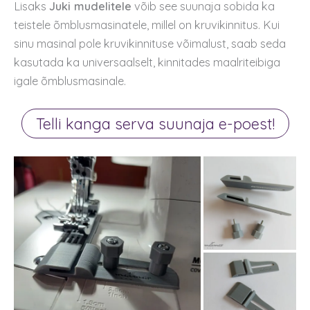
Lisaks
Juki mudelitele
võib see suunaja sobida ka
teistele õmblusmasinatele, millel on kruvikinnitus. Kui
sinu masinal pole kruvikinnituse võimalust, saab seda
kasutada ka universaalselt, kinnitades maalriteibiga
igale õmblusmasinale.
Telli kanga serva suunaja e-poest!