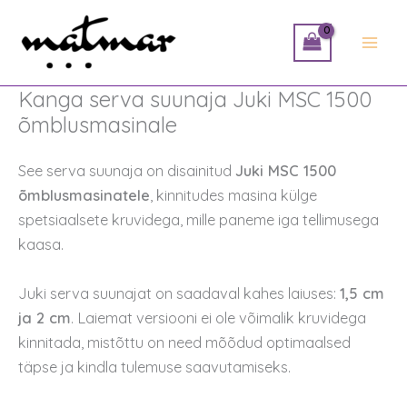
Skip
to
content
Kanga serva suunaja Juki MSC 1500
õmblusmasinale
See serva suunaja on disainitud
Juki MSC 1500
õmblusmasinatele
, kinnitudes masina külge
spetsiaalsete kruvidega, mille paneme iga tellimusega
kaasa.
Juki serva suunajat on saadaval kahes laiuses:
1,5 cm
ja 2 cm
. Laiemat versiooni ei ole võimalik kruvidega
kinnitada, mistõttu on need mõõdud optimaalsed
täpse ja kindla tulemuse saavutamiseks.