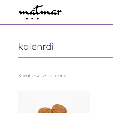
Skip
to
content
kalenrdi
Kuvatakse üksik tulemus