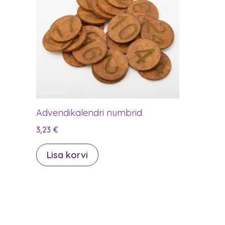
Advendikalendri numbrid
3,23
€
Lisa korvi