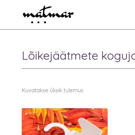
Skip
to
content
Lõikejäätmete koguj
Kuvatakse üksik tulemus