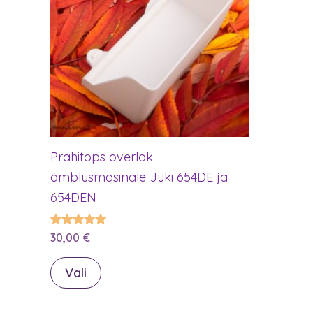
Prahitops overlok
õmblusmasinale Juki 654DE ja
654DEN
Hinnanguga
30,00
€
5.00
/ 5
Sellel
Vali
tootel
on