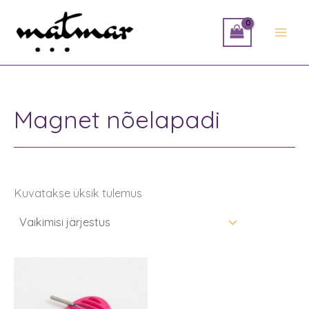
Skip
to
content
Magnet nõelapadi
Kuvatakse üksik tulemus