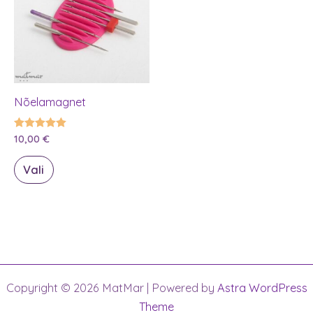
Nõelamagnet
Hinnanguga
10,00
€
5.00
/ 5
Sellel
Vali
tootel
on
mitu
varianti.
Valikuid
saab
Copyright © 2026 MatMar | Powered by
Astra WordPress
teha
Theme
tootelehel.