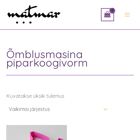
Skip
to
content
Õmblusmasina
piparkoogivorm
Kuvatakse üksik tulemus