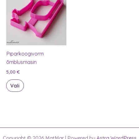
Piparkoogivorm
õmblusmasin
5,00
€
Sellel
Vali
tootel
on
mitu
varianti.
Valikuid
saab
Copyright © 2026 MatMar | Powered by
Astra WordPress